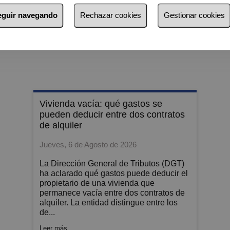
Venda con
nosotros
seguir navegando
Rechazar cookies
Gestionar cookies
vivienda vacía: qué gastos se
pueden deducir entre dos contratos
de alquiler
Jueves, 6 de Agosto de 2026
La Dirección General de Tributos (DGT)
ha aclarado qué gastos puede deducir el
propietario de una vivienda que
permanece vacía entre dos contratos de
alquiler. La entidad distingue entre los
de...
Leer más...