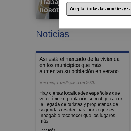
Trabaje con
nosotros
Aceptar todas las cookies y 
Noticias
así está el mercado de la vivienda
en los municipios que más
aumentan su población en verano
Viernes, 7 de Agosto de 2026
Hay ciertas localidades españolas que
ven cómo su población se multiplica con
la llegada de turistas y propietarios de
segundas residencias, por lo que es
innegable reconocer que los lugares
más...
Leer más...