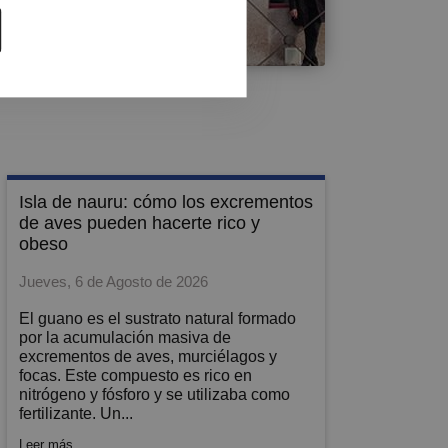
Contacto
isla de nauru: cómo los excrementos
de aves pueden hacerte rico y
obeso
Jueves, 6 de Agosto de 2026
El guano es el sustrato natural formado
por la acumulación masiva de
excrementos de aves, murciélagos y
focas. Este compuesto es rico en
nitrógeno y fósforo y se utilizaba como
fertilizante. Un...
Leer más...