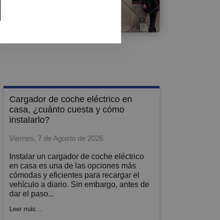
Contacto
cargador de coche eléctrico en
casa, ¿cuánto cuesta y cómo
instalarlo?
Viernes, 7 de Agosto de 2026
Instalar un cargador de coche eléctrico
en casa es una de las opciones más
cómodas y eficientes para recargar el
vehículo a diario. Sin embargo, antes de
dar el paso...
Leer más...